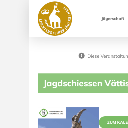
Skip
to
Jägerschaft
content
Diese Veranstaltun
Jagdschiessen Vätti
ZUM KALE