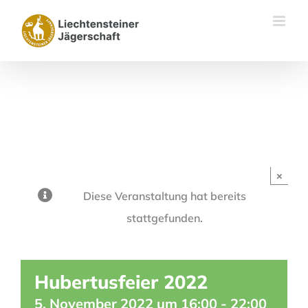
Skip
to
content
×
Diese Veranstaltung hat bereits
stattgefunden.
Hubertusfeier 2022
5. November 2022 um 16:00
-
22:00